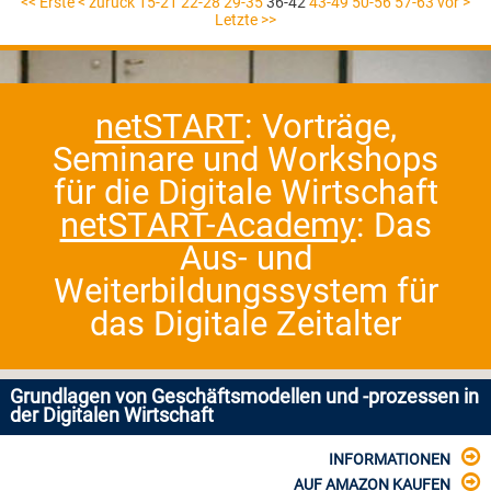
<< Erste
< zurück
15-21
22-28
29-35
36-42
43-49
50-56
57-63
vor >
Letzte >>
netSTART
: Vorträge,
Seminare und Workshops
für die Digitale Wirtschaft
netSTART-Academy
: Das
Aus- und
Weiterbildungssystem für
das Digitale Zeitalter
Grundlagen von Geschäftsmodellen und -prozessen in
der Digitalen Wirtschaft
INFORMATIONEN
AUF AMAZON KAUFEN