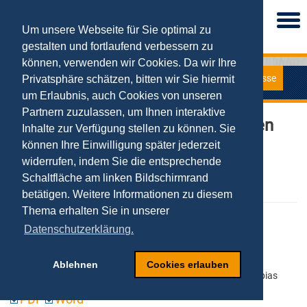
Togg
navi
Um unsere Webseite für Sie optimal zu
gestalten und fortlaufend verbessern zu
können, verwenden wir Cookies. Da wir Ihre
Presse
Privatsphäre schätzen, bitten wir Sie hiermit
Pressemitteilungen
um Erlaubnis, auch Cookies von unseren
Partnern zuzulassen, um Ihnen interaktive
Podcasts zu E-Business-Grundlagen
Inhalte zur Verfügung stellen zu können. Sie
können Ihre Einwilligung später jederzeit
13.07.2010
Schlagworte: Serviceangebot für Studierende, auditive
widerrufen, indem Sie die entsprechende
Lehreinheiten, Tobias Kollmann
Schaltfläche am linken Bildschirmrand
PDF
Word
betätigen. Weitere Informationen zu diesem
Thema erhalten Sie in unserer
Mobil mit dem Prof per iPhone
Datenschutzerklärung.
verbunden sein
21.06.2010
Ablehnen
Cookies erlauben
Schlagworte: Mobile Applikation, iPhone App, App-Store, Tobias
Kollmann
PDF
Word