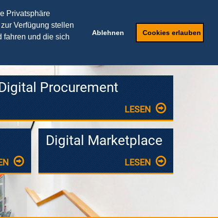
THEORIEPARTNER
re Privatsphäre
 zur Verfügung stellen
Speaker
Anfragen
Ablehnen
Cookies erlauben
 fahren und die sich
Digital Procurement
LESEN
Digital Marketplace
EN
LESEN