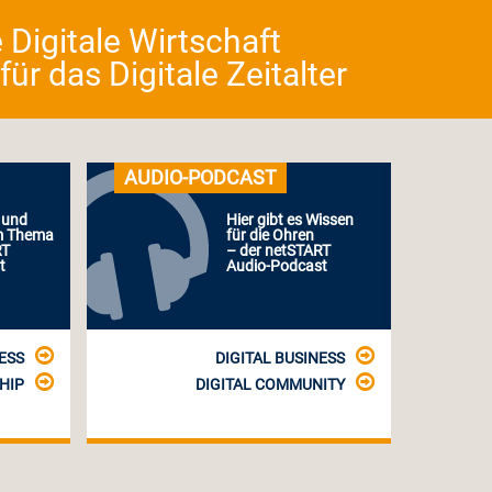
 Digitale Wirtschaft
r das Digitale Zeitalter
AUDIO-PODCAST
 und
Hier gibt es Wissen
m Thema
für die Ohren
RT
– der netSTART
t
Audio-Podcast
ESS
DIGITAL BUSINESS
HIP
DIGITAL COMMUNITY