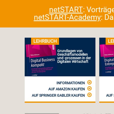
netSTART
: Vorträg
netSTART-Academy
: D
LEHRBUCH
LE
Grundlagen von
Geschäftsmodellen
und -prozessen in der
Digitalen Wirtschaft
INFORMATIONEN
AUF AMAZON KAUFEN
AUF SPRINGER GABLER KAUFEN
AUF