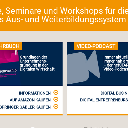
e, Seminare und Workshops für die
as Aus- und Weiterbildungssystem fü
HRBUCH
VIDEO-PODCAST
Grundlagen der
Immer aktuell
Unternehmens-
immer nah a
gründung in der
– der netSTA
Digitalen Wirtschaft
Video-Podcas
INFORMATIONEN
DIGITAL BUSIN
AUF AMAZON KAUFEN
DIGITAL ENTREPRENEURS
 SPRINGER GABLER KAUFEN