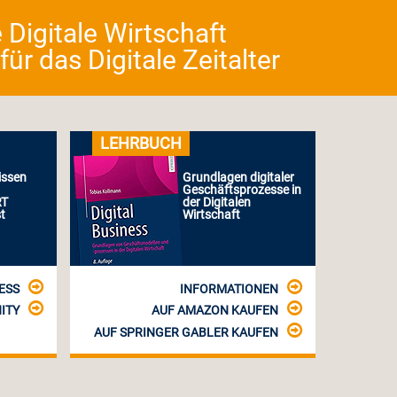
 Digitale Wirtschaft
r das Digitale Zeitalter
LEHRBUCH
issen
Grundlagen digitaler
Geschäftsprozesse in
RT
der Digitalen
t
Wirtschaft
ESS
INFORMATIONEN
ITY
AUF AMAZON KAUFEN
AUF SPRINGER GABLER KAUFEN