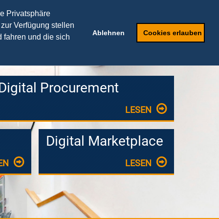
THEORIEPARTNER
re Privatsphäre
 zur Verfügung stellen
Speaker
Anfragen
Ablehnen
Cookies erlauben
 fahren und die sich
Digital Procurement
LESEN
Digital Marketplace
EN
LESEN