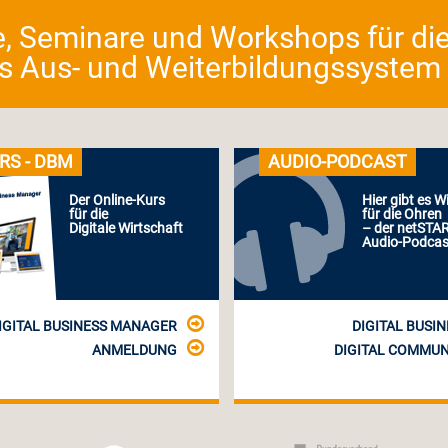
e, Seminare und Workshops für die
as Aus- und Weiterbildungssystem fü
RS - DBM
AUDIO-PODCAST
Der Online-Kurs
Hier gibt es W
für die
für die Ohren
Digitale Wirtschaft
– der netSTA
Audio-Podcas
IGITAL BUSINESS MANAGER
DIGITAL BUSIN
ANMELDUNG
DIGITAL COMMUN