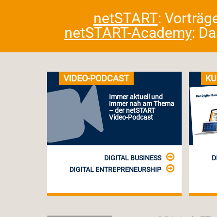
netSTART
: Vorträg
netSTART-Academy
: D
VIDEO-PODCAST
KU
Immer aktuell und
immer nah am Thema
– der netSTART
Video-Podcast
DIGITAL BUSINESS
D
DIGITAL ENTREPRENEURSHIP