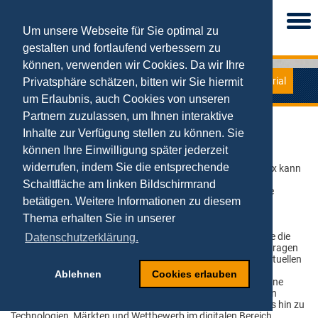
Togg
navi
Um unsere Webseite für Sie optimal zu
gestalten und fortlaufend verbessern zu
können, verwenden wir Cookies. Da wir Ihre
Material
Privatsphäre schätzen, bitten wir Sie hiermit
Der Digital Leadership Index
um Erlaubnis, auch Cookies von unseren
Partnern zuzulassen, um Ihnen interaktive
Inhalte zur Verfügung stellen zu können. Sie
Sind Sie ein Digital Leader?
können Ihre Einwilligung später jederzeit
widerrufen, indem Sie die entsprechende
Finden Sie es heraus! Mit dem neuen Digital Leadership Index kann
man selbst testen, ob man schon fit genug ist für die
Schaltfläche am linken Bildschirmrand
Unternehmensführung im digitalen Zeitalter. Das zugehörige
betätigen. Weitere Informationen zu diesem
Management muss hierbei drei Dinge für die Digitale
Transformation der eigenen wirtschaftlichen Tätigkeit
Thema erhalten Sie in unserer
berücksichtigen:
Das
Digital Mindset
(Wollen), die
Digital Skills
(Können) sowie die
Datenschutzerklärung.
Digital Execution
(Machen). Über einen Fragebogen mit 45 Fragen
aus diesen drei Bereichen kann man diesbezüglich seinen aktuellen
Stand und Positionierung im Vergleich zu anderen Index-
Ablehnen
Cookies erlauben
Teilnehmern anonym in Erfahrung bringen. Am Ende steht eine
Auswertung zum persönlichen Abschneiden in den Bereichen
digitale Proaktivität, Risiko-Bereitschaft und Innovativität bis hin zu
Technologien, Märkten und Wettbewerb im digitalen Bereich.