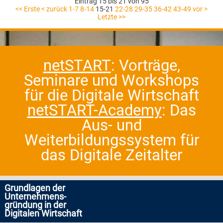
Eintrag 15 bis 21 von 95
<< Erste
< zurück
1-7
8-14
15-21
22-28
29-35
36-42
43-49
vor >
Letzte >>
netSTART
: Vorträge,
Seminare und Workshops
für die Digitale Wirtschaft
netSTART-Academy
: Das
Aus- und
Weiterbildungssystem für
das Digitale Zeitalter
Grundlagen der
Unternehmens-
gründung in der
Digitalen Wirtschaft