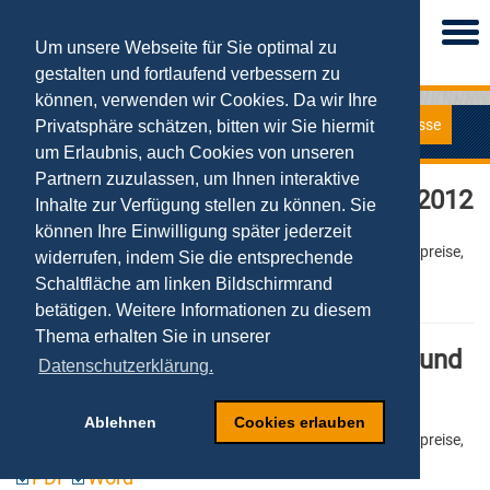
Togg
navi
Um unsere Webseite für Sie optimal zu
gestalten und fortlaufend verbessern zu
können, verwenden wir Cookies. Da wir Ihre
Presse
Privatsphäre schätzen, bitten wir Sie hiermit
Pressemitteilungen
um Erlaubnis, auch Cookies von unseren
Partnern zuzulassen, um Ihnen interaktive
Countdown zum netSTART-Award 2012
Inhalte zur Verfügung stellen zu können. Sie
können Ihre Einwilligung später jederzeit
03.10.2012
Schlagworte: bundesweit, Ideenwettbewerb, Geld- und Sachpreise,
widerrufen, indem Sie die entsprechende
Tobias Kollmann
Schaltfläche am linken Bildschirmrand
PDF
Word
betätigen. Weitere Informationen zu diesem
Thema erhalten Sie in unserer
Der netSTART-Award 2012 wächst und
Datenschutzerklärung.
wechselt nach Köln
11.09.2012
Ablehnen
Cookies erlauben
Schlagworte: bundesweit, Ideenwettbewerb, Geld- und Sachpreise,
Tobias Kollmann
PDF
Word