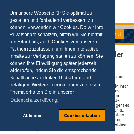
Um unsere Webseite für Sie optimal zu
gestalten und fortlaufend verbessern zu
können, verwenden wir Cookies. Da wir Ihre
Material
Privatsphäre schätzen, bitten wir Sie hiermit
E-Business-Model-Generator
um Erlaubnis, auch Cookies von unseren
Partnern zuzulassen, um Ihnen interaktive
Das Tool für Geschäftsmodelle in der
Inhalte zur Verfügung stellen zu können. Sie
Digitalen Wirtschaft
können Ihre Einwilligung später jederzeit
widerrufen, indem Sie die entsprechende
Startups, Mittelstand und Industrie haben im Zuge der
Digitalisierung eins gemein: Sie brauchen ein gut entwickeltes und
Schaltfläche am linken Bildschirmrand
klar artikuliertes digitales Geschäftsmodell basierend auf
betätigen. Weitere Informationen zu diesem
elektronischen Wertschöpfungsprozessen als zentralen Punkt ihrer
Geschäftsstrategie. Dieses digitale Geschäftsmodell wird zum
Thema erhalten Sie in unserer
Treiber ihres Wettbewerbsvorteils in einer immer komplexer und
Datenschutzerklärung.
dynamischer werdenden Umwelt, die in stetig kürzer werdenden
Zyklen durch digitale Innovationen neu geordnet wird. Dabei geht es
nicht nur um den Neuaufbau von digitalen Geschäftsmodellen (E-
Model-Generation), sondern auch um die Digitale Transformation
Ablehnen
Cookies erlauben
bestehender realer Geschäftsprozesse (E-Business-Generation).
Der "E-Business-Model-Generator" ist ein innovatives Tool, welches
diese beiden Komponenten verbindet.