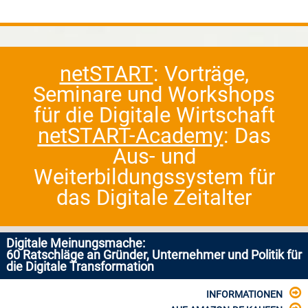
netSTART
: Vorträge,
Seminare und Workshops
für die Digitale Wirtschaft
netSTART-Academy
: Das
Aus- und
Weiterbildungssystem für
das Digitale Zeitalter
Digitale Meinungsmache:
60 Ratschläge an Gründer, Unternehmer und Politik für
die Digitale Transformation
INFORMATIONEN