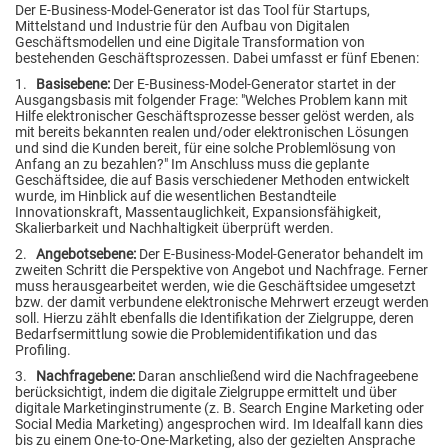
Der E-Business-Model-Generator ist das Tool für Startups,
Mittelstand und Industrie für den Aufbau von Digitalen
Geschäftsmodellen und eine Digitale Transformation von
bestehenden Geschäftsprozessen. Dabei umfasst er fünf Ebenen:
1.
Basisebene:
Der E-Business-Model-Generator startet in der
Ausgangsbasis mit folgender Frage: "Welches Problem kann mit
Hilfe elektronischer Geschäftsprozesse besser gelöst wer­den, als
mit bereits bekannten realen und/oder elektronischen Lösungen
und sind die Kunden bereit, für eine solche Problemlösung von
Anfang an zu bezahlen?" Im Anschluss muss die geplante
Geschäftsidee, die auf Basis verschiedener Methoden entwickelt
wurde, im Hinblick auf die wesentlichen Bestandteile
Innovationskraft, Massentauglichkeit, Expansionsfähigkeit,
Skalierbarkeit und Nachhaltigkeit überprüft werden.
2.
Angebotsebene:
Der E-Business-Model-Generator behandelt im
zweiten Schritt die Perspektive von Angebot und Nachfrage. Ferner
muss herausgearbeitet werden, wie die Geschäftsidee umgesetzt
bzw. der damit verbundene elektronische Mehrwert erzeugt werden
soll. Hierzu zählt ebenfalls die Identifikation der Zielgruppe, deren
Bedarfsermittlung sowie die Problemidentifikation und das
Profiling.
3.
Nachfragebene:
Daran anschließend wird die Nachfrageebene
berücksichtigt, indem die digitale Zielgruppe ermittelt und über
digitale Marketinginstrumente (z. B. Search Engine Marketing oder
Social Media Marketing) angesprochen wird. Im Idealfall kann dies
bis zu einem One-to-One-Marketing, also der gezielten Ansprache