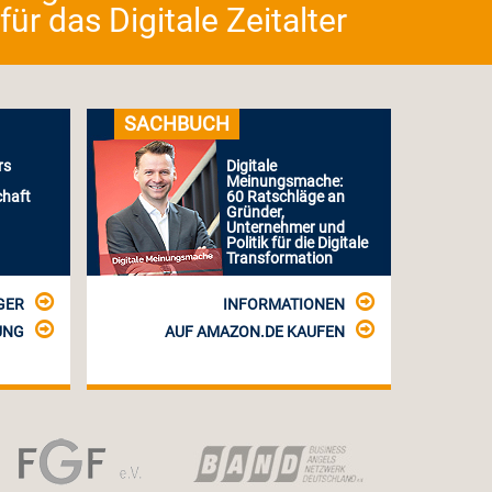
r das Digitale Zeitalter
SACHBUCH
rs
Digitale
Meinungsmache:
chaft
60 Ratschläge an
Gründer,
Unternehmer und
Politik für die Digitale
Transformation
GER
INFORMATIONEN
UNG
AUF AMAZON.DE KAUFEN