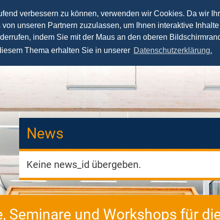
aufend verbessern zu können, verwenden wir Cookies. Da wir Ih
s von unseren Partnern zuzulassen, um Ihnen interaktive Inhalte
News
Vorträge
Seminare
Fernstudium
iderrufen, indem Sie mit der Maus an den oberen Bildschirmrand
 diesem Thema erhalten Sie in unserer
Datenschutzerklärung.
News
Keine news_id übergeben.
e, Seminare und Workshops für die