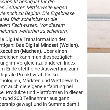
hon fit genug ist für die
 Zeitalter. Mittlerweile liegen
 wie noch zu Beginn. Die Ergebnisse
res Bild: scheinbar ist die
gitalem Fachwissen. Vor diesem
rnehmen weiterhin zu scheitern.
ie Digitale Transformation der
chtigen: Das
Digital Mindset (Wollen)
,
 Execution (Machen)
. Über einen
Bereichen kann man diesbezüglich
rung im Vergleich zu anderen Index-
 Am Ende steht eine Auswertung zum
gitale Proaktivität, Risiko-
echnologien, Märkten und Wettbewerb
mt auch die eigene Erfahrung bei
se, Produkte und Plattformen in dieser
en rund 200 Teilnehmer aus ganz
adership gewagt und in Summe damit