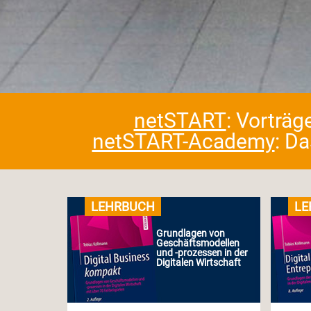
netSTART
: Vorträg
netSTART-Academy
: D
LEHRBUCH
LE
Grundlagen von
Geschäftsmodellen
und -prozessen in der
Digitalen Wirtschaft