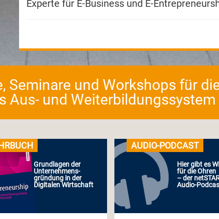
Experte für E-Business und E-Entrepreneursh
e, Seminare und Workshops für die
as Aus- und Weiterbildungssystem fü
HRBUCH
AUDIO-PODCAST
Grundlagen der
Hier gibt es W
Unternehmens-
für die Ohren
gründung in der
– der netSTA
Digitalen Wirtschaft
Audio-Podcas