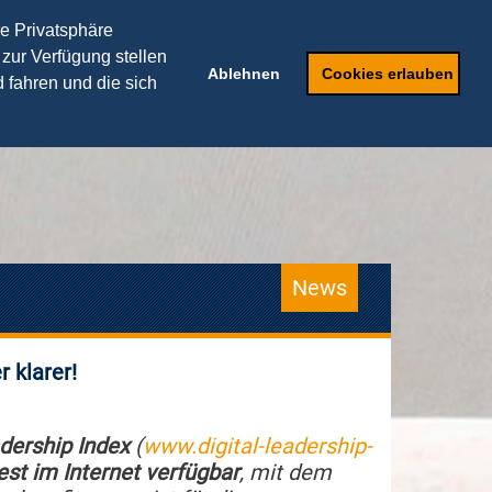
THEORIEPARTNER
re Privatsphäre
 zur Verfügung stellen
Speaker
Anfragen
Ablehnen
Cookies erlauben
 fahren und die sich
News
 klarer!
adership Index
(
www.digital-leadership-
est im Internet verfügbar
, mit dem