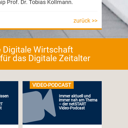
ip Prof. Dr. Tobias Kollmann.
zurück >>
 Digitale Wirtschaft
r das Digitale Zeitalter
VIDEO-PODCAST
issen
Immer aktuell und
immer nah am Thema
RT
– der netSTART
t
Video-Podcast