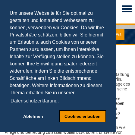
Togg
navi
Um unsere Webseite für Sie optimal zu
gestalten und fortlaufend verbessern zu
können, verwenden wir Cookies. Da wir Ihre
News
Privatsphäre schätzen, bitten wir Sie hiermit
News
um Erlaubnis, auch Cookies von unseren
Partnern zuzulassen, um Ihnen interaktive
Vortrag für Malteser in Berlin
Inhalte zur Verfügung stellen zu können. Sie
können Ihre Einwilligung später jederzeit
05.09.2017
Eine älter werdende Gesellschaft im digitalen
widerrufen, indem Sie die entsprechende
Zeitalter – Das war das Thema einer Veranstaltung
Schaltfläche am linken Bildschirmrand
vom Malteser Hilfsdienst am 30.08.17 in Berlin.
Unter dem Titel „Digitalisierung ist (k)eine Frage des
betätigen. Weitere Informationen zu diesem
Alters!?“ referierte Prof. Dr. Tobias Kollmann seine
Thema erhalten Sie in unserer
Sicht der Dinge und stellte fest, dass „die
Digitalisierung der Gesellschaft auch für ältere
Datenschutzerklärung.
Menschen nach alten Mustern erfolgt, aber eben
unglaublich viel schneller und tiefgreifender in alle Strukturen
hinein.“ Er stellte vor diesem Hintergrund viele Beispiele vor, wo
Ablehnen
Cookies erlauben
digitale Technologien älteren Menschen das Leben erleichtern
könn(t)en. Er stellte aber auch die kontroverse Frage, wieviel
Digitalisierung wir in einem so zwischenmenschlichen Bereich wie
Pflege und Betreuung zulassen wollen bzw. sollen. Er stellte vor