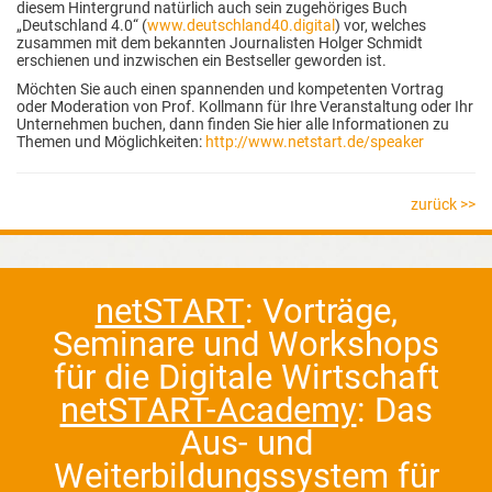
diesem Hintergrund natürlich auch sein zugehöriges Buch
„Deutschland 4.0“ (
www.deutschland40.digital
) vor, welches
zusammen mit dem bekannten Journalisten Holger Schmidt
erschienen und inzwischen ein Bestseller geworden ist.
Möchten Sie auch einen spannenden und kompetenten Vortrag
oder Moderation von Prof. Kollmann für Ihre Veranstaltung oder Ihr
Unternehmen buchen, dann finden Sie hier alle Informationen zu
Themen und Möglichkeiten:
http://www.netstart.de/speaker
zurück >>
netSTART
: Vorträge,
Seminare und Workshops
für die Digitale Wirtschaft
netSTART-Academy
: Das
Aus- und
Weiterbildungssystem für