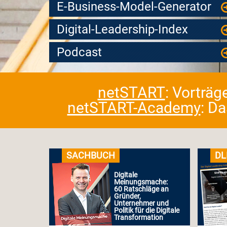
E-Business-Model-Generator
Digital-Leadership-Index
Podcast
netSTART
: Vorträg
netSTART-Academy
: D
SACHBUCH
DL
Digitale
Meinungsmache:
60 Ratschläge an
Gründer,
Unternehmer und
Politik für die Digitale
Transformation