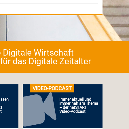
 Digitale Wirtschaft
r das Digitale Zeitalter
VIDEO-PODCAST
issen
Immer aktuell und
immer nah am Thema
RT
– der netSTART
t
Video-Podcast