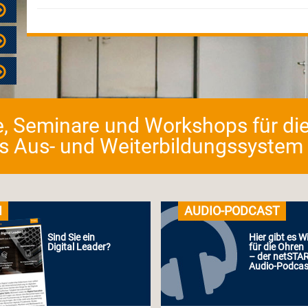
e, Seminare und Workshops für die
as Aus- und Weiterbildungssystem fü
I
AUDIO-PODCAST
Sind Sie ein
Hier gibt es W
Digital Leader?
für die Ohren
– der netSTA
Audio-Podcas