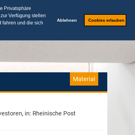
THEORIEPARTNER
re Privatsphäre
 zur Verfügung stellen
Speaker
Anfragen
Ablehnen
Cookies erlauben
 fahren und die sich
Material
vestoren, in: Rheinische Post