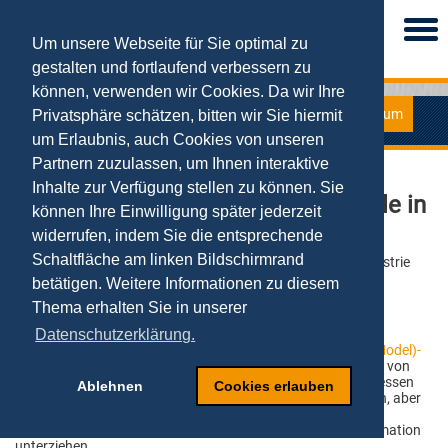
Togg
navi
Um unsere Webseite für Sie optimal zu
gestalten und fortlaufend verbessern zu
können, verwenden wir Cookies. Da wir Ihre
Fernstudium
Privatsphäre schätzen, bitten wir Sie hiermit
Experten - DBE
um Erlaubnis, auch Cookies von unseren
Partnern zuzulassen, um Ihnen interaktive
Inhalte zur Verfügung stellen zu können. Sie
Der Workshop für Geschäftsmodelle in
können Ihre Einwilligung später jederzeit
der Digitalen Wirtschaft
widerrufen, indem Sie die entsprechende
Schaltfläche am linken Bildschirmrand
Termine, Orte und Inhalte für Startups, Mittelstand und Industrie
auf Anfrage
betätigen. Weitere Informationen zu diesem
Thema erhalten Sie in unserer
Inhalte des Workshops
Datenschutzerklärung.
Im Mittelpunkt des Workshops steht der neue
E-Business-(Model)-
Generator
. Mit Hilfe dieses innovativen Tools für den Aufbau von
elektronischen bzw. digitalen Geschäftsmodellen und -prozessen
Ablehnen
Cookies erlauben
können sowohl Gründer ihre neuen Startup-Ideen entwickeln, aber
auch bestehende Unternehmungen sich mit bestehenden
Geschäftsprozessen einer umfassenden Digitalen Transformation
unterziehen.