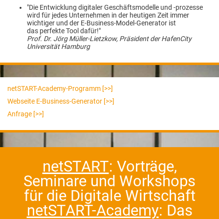
"Die Entwicklung digitaler Geschäftsmodelle und -prozesse
wird für jedes Unternehmen in der heutigen Zeit immer
wichtiger und der E-Business-Model-Generator ist
das perfekte Tool dafür!"
Prof. Dr. Jörg Müller-Lietzkow, Präsident der HafenCity
Universität Hamburg
netSTART-Academy-Programm [>>]
Webseite E-Business-Generator [>>]
Anfrage [>>]
netSTART
: Vorträge,
Seminare und Workshops
für die Digitale Wirtschaft
netSTART-Academy
: Das