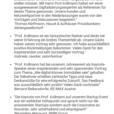
stellen müssen. Mit Herrn Prof.Kollmann haben wir einen
ausgewiesenen Digitalisierungsexperten als Referenten für
dieses Thema gewonnen. Unsere Kunden und
Netzwerkpartner in den Niederlassungen waren von den
Vorträgen und Diskussionen begeistert."
Thomas Kleffmann, Hauck & Aufhäuser Privatbankiers
Aktiengesellschaft
“Prof. Kollmann ist ein fantastischer Redner und deckt mit
seiner Erfahrung ein breites Themenfeld ab. Unsere Gäste
haben seinen Vortrag sehr genossen. Ich habe ausschließlich
positive Rückmeldungen bekommen. Vielen Dank für den
inspirierenden und sehr kurzweiligen Vortrag."
Gabriela Jaecker, salonfestival
“Prof. Kollmann hat bei unserem Jahresevent als Keynote-
Speaker einen inspirierenden und sehr spannenden Vortrag
zum Thema „Wie digital können Immobilien sein“ gehalten.
Die Teilnehmer erhielten zahlreiche Tipps und neue
Denkanstöße für eine erfolgreiche Zukunft. Das Feedback
war ausschließlich sehr positiv! Vielen Dank nochmals!"
Bernard Reikersdorfer, RE/MAX Austria
“Die Keynote von Prof. Kollmann auf unserem Startup-Event
war ein wirklicher Höhepunkt und sprach nicht nur die
anwesenden Startups sondern auch die Corporates an.
Souverän, sehr unterhaltend und einprägsam!"
Maximilian Marquart, BMW Group