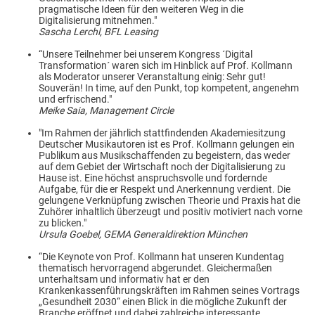
pragmatische Ideen für den weiteren Weg in die
Digitalisierung mitnehmen."
Sascha Lerchl, BFL Leasing
“Unsere Teilnehmer bei unserem Kongress ´Digital
Transformation´ waren sich im Hinblick auf Prof. Kollmann
als Moderator unserer Veranstaltung einig: Sehr gut!
Souverän! In time, auf den Punkt, top kompetent, angenehm
und erfrischend."
Meike Saia, Management Circle
"Im Rahmen der jährlich stattfindenden Akademiesitzung
Deutscher Musikautoren ist es Prof. Kollmann gelungen ein
Publikum aus Musikschaffenden zu begeistern, das weder
auf dem Gebiet der Wirtschaft noch der Digitalisierung zu
Hause ist. Eine höchst anspruchsvolle und fordernde
Aufgabe, für die er Respekt und Anerkennung verdient. Die
gelungene Verknüpfung zwischen Theorie und Praxis hat die
Zuhörer inhaltlich überzeugt und positiv motiviert nach vorne
zu blicken."
Ursula Goebel, GEMA Generaldirektion München
“Die Keynote von Prof. Kollmann hat unseren Kundentag
thematisch hervorragend abgerundet. Gleichermaßen
unterhaltsam und informativ hat er den
Krankenkassenführungskräften im Rahmen seines Vortrags
„Gesundheit 2030“ einen Blick in die mögliche Zukunft der
Branche eröffnet und dabei zahlreiche interessante