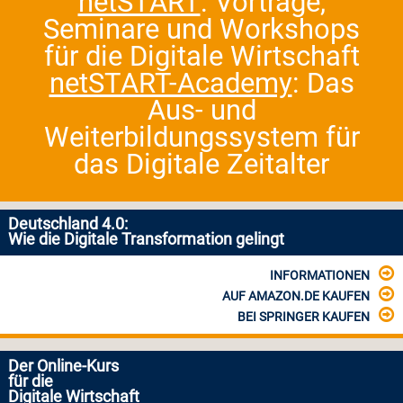
netSTART
: Vorträge,
Seminare und Workshops
für die Digitale Wirtschaft
netSTART-Academy
: Das
Aus- und
Weiterbildungssystem für
das Digitale Zeitalter
Deutschland 4.0:
Wie die Digitale Transformation gelingt
INFORMATIONEN
AUF AMAZON.DE KAUFEN
BEI SPRINGER KAUFEN
Der Online-Kurs
für die
Digitale Wirtschaft