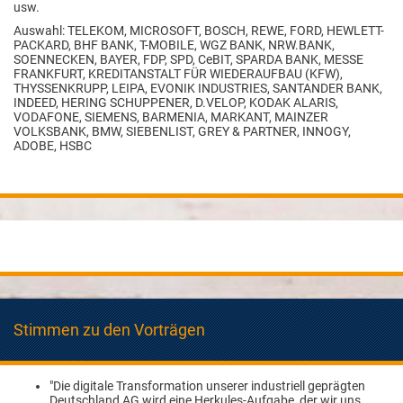
usw.
Auswahl: TELEKOM, MICROSOFT, BOSCH, REWE, FORD, HEWLETT-
PACKARD, BHF BANK, T-MOBILE, WGZ BANK, NRW.BANK,
SOENNECKEN, BAYER, FDP, SPD, CeBIT, SPARDA BANK, MESSE
FRANKFURT, KREDITANSTALT FÜR WIEDERAUFBAU (KFW),
THYSSENKRUPP, LEIPA, EVONIK INDUSTRIES, SANTANDER BANK,
INDEED, HERING SCHUPPENER, D.VELOP, KODAK ALARIS,
VODAFONE, SIEMENS, BARMENIA, MARKANT, MAINZER
VOLKSBANK, BMW, SIEBENLIST, GREY & PARTNER, INNOGY,
ADOBE, HSBC
Stimmen zu den Vorträgen
"Die digitale Transformation unserer industriell geprägten
Deutschland AG wird eine Herkules-Aufgabe, der wir uns