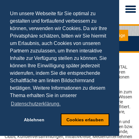
Togg
navi
Um unsere Webseite für Sie optimal zu
gestalten und fortlaufend verbessern zu
können, verwenden wir Cookies. Da wir Ihre
Vorträge
Privatsphäre schätzen, bitten wir Sie hiermit
Vortragsreferenzen
um Erlaubnis, auch Cookies von unseren
Partnern zuzulassen, um Ihnen interaktive
Inhalte zur Verfügung stellen zu können. Sie
können Ihre Einwilligung später jederzeit
Unter dem Markennamen „netSTART – WE START YOUR DIGITAL
BUSINESS“ bietet Prof. Dr. Tobias Kollmann seit über 15 Jahren
widerrufen, indem Sie die entsprechende
einschlägige und begeisternde Vorträge, Seminare, Moderationen
Schaltfläche am linken Bildschirmrand
und Workshops für Unternehmen und Startups an, die in der
Digitalen Wirtschaft aktiv sind oder werden wollen. Über 400
betätigen. Weitere Informationen zu diesem
Unternehmen, von der klein- und mittelständigen Firma bis hin zum
Thema erhalten Sie in unserer
Großkonzern, haben in den letzten zehn Jahren von seinem Wissen
rund um elektronische Geschäftsmodelle und -prozesse sowie
Datenschutzerklärung.
seinen Visionen von der Digitalen Wirtschaft der Zukunft profitiert.
Er bietet vor diesem Hintergrund Keynotes, Vorträge, Seminare,
Moderationen, Workshops für u.a. folgende Zielgruppen an:
Ablehnen
Cookies erlauben
Konzerne und KMUs, Verlage, Banken, Bildungseinrichtungen und
Hochschulen, Interessensvertretungen und politische Parteien bzw.
Organisationen, Messen, Seminarveranstaltern, Berufsverbände,
Clubs, Kundenversammlungen, Initiativkreise, Medienunternehmen