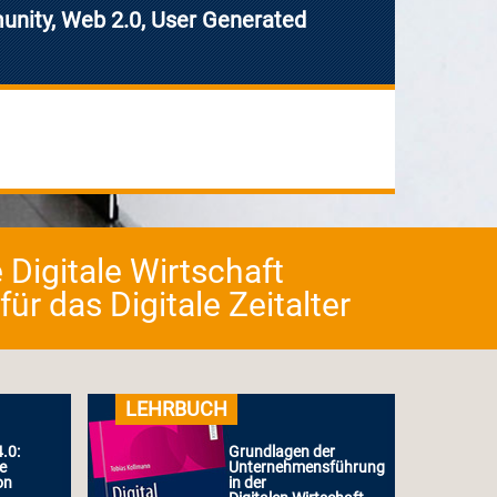
unity, Web 2.0, User Generated
 Digitale Wirtschaft
r das Digitale Zeitalter
LEHRBUCH
.0:
Grundlagen der
le
Unternehmensführung
on
in der