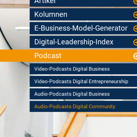
Artikel
Kolumnen
E-Business-Model-Generator
Digital-Leadership-Index
Podcast
Video-Podcasts Digital Business
Video-Podcasts Digital Entrepreneurship
Audio-Podcasts Digital Business
Audio-Podcasts Digital Community