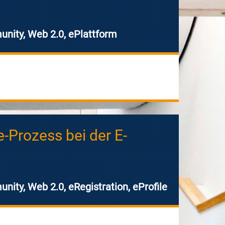
nity, Web 2.0, ePlattform
e-Prozess bei der E-
ity, Web 2.0, eRegistration, eProfile