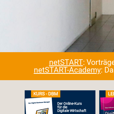
netSTART
: Vorträg
netSTART-Academy
: D
KURS - DBM
LE
Der Online-Kurs
für die
Digitale Wirtschaft