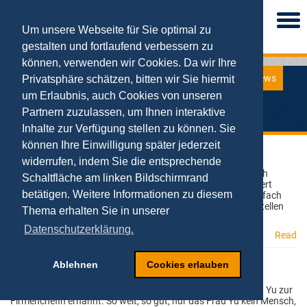
Togg
navi
Um unsere Webseite für Sie optimal zu
gestalten und fortlaufend verbessern zu
können, verwenden wir Cookies. Da wir Ihre
News
Privatsphäre schätzen, bitten wir Sie hiermit
News
um Erlaubnis, auch Cookies von unseren
Aktuelle Meldungen von NetStart
Partnern zuzulassen, um Ihnen interaktive
Inhalte zur Verfügung stellen zu können. Sie
können Ihre Einwilligung später jederzeit
Artikel zum Artificial Entrepreneurship
widerrufen, indem Sie die entsprechende
14.07.2023
Der Sprung von Schumpeter zu ChatGPT & Co. Oder: Wie sich
Schaltfläche am linken Bildschirmrand
Gründen im Zuge der Entwicklung von KI nachhaltig verändert
betätigen. Weitere Informationen zu diesem
(hat). ChatGPT hat die Büchse der KI-Pandora geöffnet! Einfach
nur noch einer Maschine die (hoffentlich) richtigen Fragen stellen
Thema erhalten Sie in unserer
und mit den (hoffentlich) richtigen Antworten
Datenschutzerklärung.
Read
Ablehnen
Cookies erlauben
Buch zum „Artificial Leadership“ erschienen
12.05.2023
Das chinesische Unternehmen NetDragon Websoft hat Tang Yu zur
Firmenchefin ernannt. So weit, so gut, nur das Frau Yu kein Mensch,