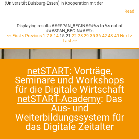
(Universität Duisburg-Essen) in Kooperation mit der
Read
Displaying results ###SPAN_BEGIN###%s to %s out of
###SPAN_BEGIN###%s
<< First
< Previous
1-7
8-14
15-21
22-28
29-35
36-42
43-49
Next >
Last >>
netSTART
: Vorträge,
Seminare und Workshops
für die Digitale Wirtschaft
netSTART-Academy
: Das
Aus- und
Weiterbildungssystem für
das Digitale Zeitalter