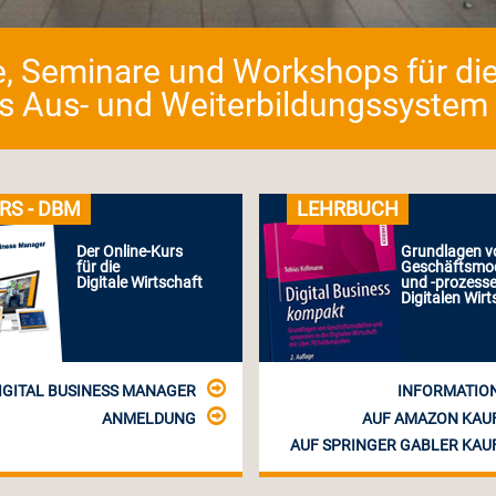
e, Seminare und Workshops für die
as Aus- und Weiterbildungssystem fü
RS - DBM
LEHRBUCH
Der Online-Kurs
Grundlagen v
für die
Geschäftsmod
Digitale Wirtschaft
und -prozesse
Digitalen Wirt
IGITAL BUSINESS MANAGER
INFORMATIO
ANMELDUNG
AUF AMAZON KAU
AUF SPRINGER GABLER KAU