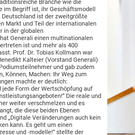
raditionsreiche Branche wie die
e im Begriff ist, ihr Geschäftsmodell
 Deutschland ist der zweitgrößte
 Markt und Teil der internationalen
r in der globalen
 hat Generali einen multinationalen
ertreten ist und mehr als 400
st. Prof. Dr. Tobias Kollmann war
edikt Kalteier (Vorstand Generali)
er Podiumsteilnehmer und gab zudem
n, Können, Machen: Ihr Weg zum
ungen machte er deutlich:
nd jede Form der Wertschöpfung auf
enstleistungsangeboten!“ Die reale und
mer weiter verschmelzen und es
gt, die diese beiden Ebenen
nd „Digitale Veränderungen auch kein
ken kann. Es geht um einen
zesse und -modelle!“ stellte der