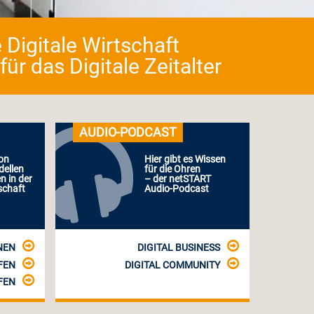
 Digitale Wirtschaft
r das Digitale Zeitalter
AUDIO-PODCAST
on
Hier gibt es Wissen
ellen
für die Ohren
n in der
– der netSTART
schaft
Audio-Podcast
NEN
DIGITAL BUSINESS
FEN
DIGITAL COMMUNITY
FEN