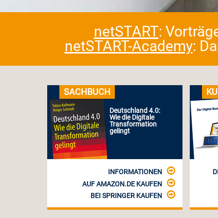
netSTART
: Vorträg
netSTART-Academy
: D
SACHBUCH
KU
Deutschland 4.0:
Wie die Digitale
Transformation
gelingt
INFORMATIONEN
D
AUF AMAZON.DE KAUFEN
BEI SPRINGER KAUFEN