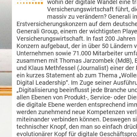
wohin der digitale Wandel eine t
Versicherungswirtschaft führt, di
massiv zu verändern? Generali in
Erstversicherungskonzern auf dem deutschen
Generali Group, einem der wichtigsten Playe
Versicherungswirtschaft. In fast 200 Jahren
Konzern aufgebaut, der in über 50 Ländern v
Unternehmen sowie 71.000 Mitarbeiter umfas
zusammen mit Thomas Jarzombek (MdB), Ben
und Klaus Methfessel (Journalist) einer d
ein kurzes Statement ab zum Thema „Wolle
Digital Leadership“. Im Zuge seiner Ausführ
„Digitalisierung beeinflusst jede Branche u
allen Ebenen von Produkt-, Service- oder Di
die digitale Ebene werden entsprechend im
werden zunehmend neue Kompetenzen verlan
miteinander verbinden können. Deswegen si
technischer Knopf, den man so einfach drüc
evolutionärer Kopf für digitale Geschäftspro