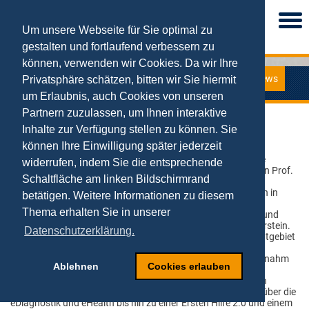
Togg
navi
Um unsere Webseite für Sie optimal zu
gestalten und fortlaufend verbessern zu
können, verwenden wir Cookies. Da wir Ihre
News
Privatsphäre schätzen, bitten wir Sie hiermit
News
um Erlaubnis, auch Cookies von unseren
Partnern zuzulassen, um Ihnen interaktive
Vortrag für Ev. Stiftung Volmarstein in Dortmund
Inhalte zur Verfügung stellen zu können. Sie
können Ihre Einwilligung später jederzeit
10.05.2019
„Gesundheit 4.0: Auf dem Weg in die digitale
widerrufen, indem Sie die entsprechende
Zukunft“, so lautete der Titel der Keynote von Prof.
Schaltfläche am linken Bildschirmrand
Dr. Tobias Kollmann am 09.05.19 auf dem
Jahresempfang der Ev. Stiftung Volmarstein in
betätigen. Weitere Informationen zu diesem
Dortmund. Die Stiftung ist eine diakonische
Thema erhalten Sie in unserer
Einrichtung der Behindertenhilfe, Senioren- und
Krankenhilfe mit Hauptsitz in Wetter-Volmarstein.
Datenschutzerklärung.
Weitere Einrichtungen befinden sich im Stadtgebiet
von Wetter, Witten, Dortmund, Hagen, Ennepetal, Schwelm,
Gevelsberg sowie in Ivenack. Der bekannte Internet-Experte nahm
Ablehnen
Cookies erlauben
die Zuhörer mit auf eine Reise in die Zukunft des
Gesundheitswesens und die zu erwartenden Veränderungen
aufgrund der Digitalisierung. Von der Online-Sprechstunde, über die
eDiagnostik und eHealth bis hin zu einer Ersten Hilfe 2.0 und einem