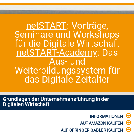
netSTART
: Vorträge,
Seminare und Workshops
für die Digitale Wirtschaft
netSTART-Academy
: Das
Aus- und
Weiterbildungssystem für
das Digitale Zeitalter
Grundlagen der Unternehmensführung in der
Digitalen Wirtschaft
INFORMATIONEN
AUF AMAZON KAUFEN
AUF SPRINGER GABLER KAUFEN