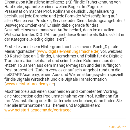
Einsatz von Künstliche Intelligenz (KI) für die Früherkennung von
Hautkrebs, spannte er einen weiten Bogen. Im Zuge der
Präsentation machte Prof. Kollmann deutlich: „Digitalisierung
beeinflusst jede Branche und jede Form der Wertschöpfung auf
allen Ebenen von Produkt-, Service- oder Dienstleistungsangeboten!
Deswegen: Umdenken!“ Er sieht dabei gerade für das
Gesundheitswesen massiven Aufholbedarf, denn im aktuellen
Wirtschaftsindex DIGITAL rangiert diese Branche als Schlusslicht in
der Kategorie „Niedrig digitalisiert“.
Er stellte vor diesem Hintergrund auch sein neues Buch „Digitale
Meinungsmache“ (
www.digitale-meinungsmache.de
) vor, welches
60 Ratschläge an Gründer, Unternehmer und Politik für die Digitale
Transformation beinhaltet und seine besten Kolumnen aus den
letzten 15 Jahren aus dem manager-magazin und der Huffington
Post präsentiert. Zudem verwies er auf sein Angebot rund um die
netSTART-Academy, einem Aus- und Weiterbildungssystem speziell
für die Digitale Wirtschaft und die Digitale Transformation
(
www.netstart-academy.de
).
Möchten Sie auch einen spannenden und kompetenten Vortrag,
eine Moderation oder Podiumsteilnahme von Prof. Kollmann für
Ihre Veranstaltung oder Ihr Unternehmen buchen, dann finden Sie
hier alle Informationen zu Themen und Möglichkeiten:
www.netstart-academy.de/vortraege
zurück >>