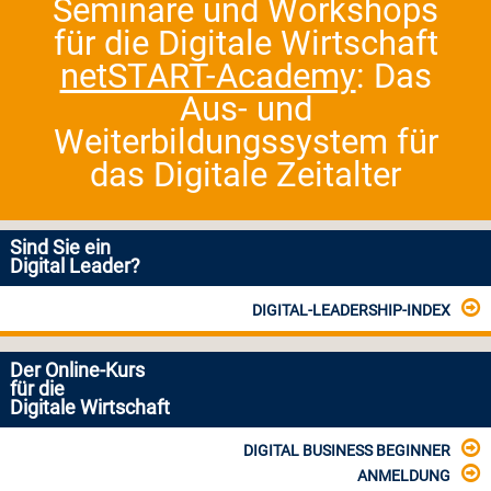
Seminare und Workshops
für die Digitale Wirtschaft
netSTART-Academy
: Das
Aus- und
Weiterbildungssystem für
das Digitale Zeitalter
Sind Sie ein
Digital Leader?
DIGITAL-LEADERSHIP-INDEX
Der Online-Kurs
für die
Digitale Wirtschaft
DIGITAL BUSINESS BEGINNER
ANMELDUNG