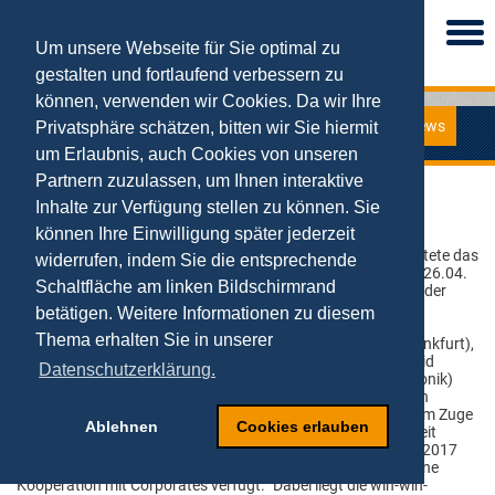
Togg
navi
Um unsere Webseite für Sie optimal zu
gestalten und fortlaufend verbessern zu
können, verwenden wir Cookies. Da wir Ihre
News
Privatsphäre schätzen, bitten wir Sie hiermit
News
um Erlaubnis, auch Cookies von unseren
Partnern zuzulassen, um Ihnen interaktive
Podiumsdiskussion auf Schmalenbach-Tagung
Inhalte zur Verfügung stellen zu können. Sie
können Ihre Einwilligung später jederzeit
27.04.2018
„Start-ups und Corporate Venturing“, so lautete das
widerrufen, indem Sie die entsprechende
Motto der Schmalenbach-Tagung 2018 am 26.04.
Schaltfläche am linken Bildschirmrand
in Köln. Prof. Dr. Tobias Kollmann war einer der
Teilnehmer an der abschließenden
betätigen. Weitere Informationen zu diesem
Podiumsdiskussion und zusammen mit Dr.
Thema erhalten Sie in unserer
Sebastian Schäfer (FinTech Community Frankfurt),
Jan Fricke (Schmalenbach-Stipendiat), Ingrid
Datenschutzerklärung.
Hiesinger (Revotech) und Ute Wolf (CFO Evonik)
wurde über die Möglichkeiten der Zusammenarbeit zwischen
Startups und etablierten Unternehmen gesprochen. In diesem Zuge
Ablehnen
Cookies erlauben
machte Prof. Kollmann deutlich, dass „diese Zusammenarbeit
schon längst gelebt wird und der Deutsche Startup Monitor 2017
dies auch bestätigt, da die Hälfte der Startups schon über eine
Kooperation mit Corporates verfügt.“ Dabei liegt die win-win-