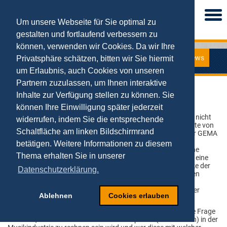
Togg
navi
Um unsere Webseite für Sie optimal zu
gestalten und fortlaufend verbessern zu
können, verwenden wir Cookies. Da wir Ihre
News
Privatsphäre schätzen, bitten wir Sie hiermit
News
um Erlaubnis, auch Cookies von unseren
Partnern zuzulassen, um Ihnen interaktive
Vortrag für die GEMA in Berlin
Inhalte zur Verfügung stellen zu können. Sie
können Ihre Einwilligung später jederzeit
19.03.2018
„Die digitale Wirtschaft beginnt im Kopf und nicht
widerrufen, indem Sie die entsprechende
im Computer“, so lautete der Titel der Keynote von
Schaltfläche am linken Bildschirmrand
Prof. Dr. Tobias Kollmann für die Sitzung der GEMA
am 16.03.18 in Berlin. Die Gesellschaft für
betätigen. Weitere Informationen zu diesem
musikalische Aufführungs- und mechanische
Thema erhalten Sie in unserer
Vervielfältigungsrechte (GEMA) ist weltweit eine
der größten Autorengesellschaften für Werke der
Datenschutzerklärung.
Musik. Dabei ging er auch auf die besonderen
Auswirkungen von Digitalisierung, Blockchain & Co. auf die
Musikindustrie ein, die an diesem Tag die Akademie Deutscher
Ablehnen
Cookies erlauben
Musikautoren in der Hauptstadt versammelt hatte.
Im Zuge der Diskussion machte Prof. Kollmann deutlich: „Die Frage
wird sein, mit welchen weiteren E-Marketplaces (Plattformen) in der