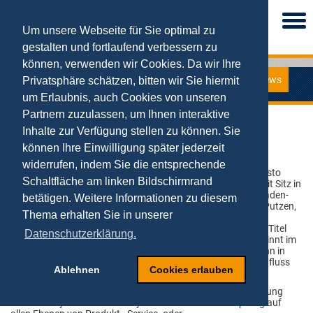
Togg
navi
Um unsere Webseite für Sie optimal zu
gestalten und fortlaufend verbessern zu
können, verwenden wir Cookies. Da wir Ihre
News
Privatsphäre schätzen, bitten wir Sie hiermit
News
um Erlaubnis, auch Cookies von unseren
Partnern zuzulassen, um Ihnen interaktive
Vortrag für Sto in Stuttgart
Inhalte zur Verfügung stellen zu können. Sie
können Ihre Einwilligung später jederzeit
26.02.2018
Am 22.02.18 fand in Stuttgart das Forum
widerrufen, indem Sie die entsprechende
Bausanierung statt, welches von der Firma sto
Schaltfläche am linken Bildschirmrand
organisiert wurde. Die Sto SE & Co. KGaA mit Sitz in
Weizen, einem Stadtteil von Stühlingen in Baden-
betätigen. Weitere Informationen zu diesem
Württemberg ist ein Hersteller von Farben, Putzen,
Thema erhalten Sie in unserer
Lacken und Beschichtungssystemen sowie
Wärmedämmverbundsystemen. Unter dem Titel
Datenschutzerklärung.
„Digital Leadership: Die Transformation beginnt im
Kopf und nicht im Computer“ zeigte Prof. Dr. Tobias Kollmann in
seiner Keynote auf, wie sich das Management unter dem Einfluss
Ablehnen
Cookies erlauben
der Digitalisierung weiter verändern wird und muss.
In diesem Zuge machte Prof. Kollmann deutlich: „Digitalisierung
beeinflusst jede Branche und jede Form der Wertschöpfung auf