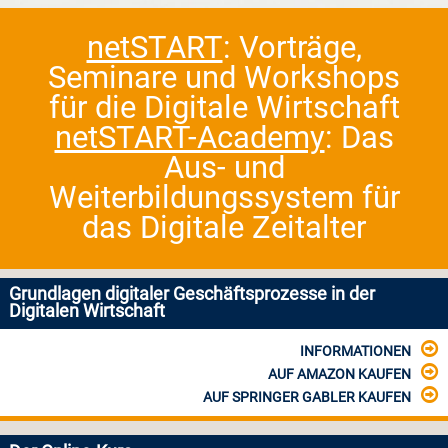
netSTART
: Vorträge,
Seminare und Workshops
für die Digitale Wirtschaft
netSTART-Academy
: Das
Aus- und
Weiterbildungssystem für
das Digitale Zeitalter
Grundlagen digitaler Geschäftsprozesse in der
Digitalen Wirtschaft
INFORMATIONEN
AUF AMAZON KAUFEN
AUF SPRINGER GABLER KAUFEN