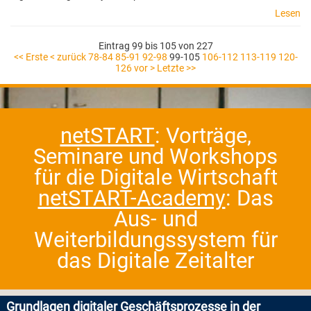
Lesen
Eintrag 99 bis 105 von 227
<< Erste
< zurück
78-84
85-91
92-98
99-105
106-112
113-119
120-
126
vor >
Letzte >>
netSTART
: Vorträge,
Seminare und Workshops
für die Digitale Wirtschaft
netSTART-Academy
: Das
Aus- und
Weiterbildungssystem für
das Digitale Zeitalter
Grundlagen digitaler Geschäftsprozesse in der