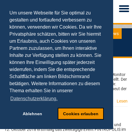
Togg
navi
Um unsere Webseite für Sie optimal zu
gestalten und fortlaufend verbessern zu
können, verwenden wir Cookies. Da wir Ihre
News
Privatsphäre schätzen, bitten wir Sie hiermit
News
um Erlaubnis, auch Cookies von unseren
Aktuelle Meldungen von NetStart
Partnern zuzulassen, um Ihnen interaktive
Inhalte zur Verfügung stellen zu können. Sie
können Ihre Einwilligung später jederzeit
Deutscher Startup Monitor 2018
widerrufen, indem Sie die entsprechende
25.10.2018
Am 24.10.18 wurde in Berlin der sechste Deutsche Startup Monitor
Schaltfläche am linken Bildschirmrand
(DSM) vom Bundesverband Deutsche Startup e.V. in vorgestellt. Der
betätigen. Weitere Informationen zu diesem
Lehrstuhl für E-Business und E-Entrepreneurship von Prof. Dr.
Tobias Kollmann von der Universität Duisburg-Essen war erneut der
Thema erhalten Sie in unserer
wissenschaftlicher Partner der größte
Datenschutzerklärung.
Lesen
Ablehnen
Cookies erlauben
Prof. Kollmann auf der Fintropolis 2018
12.10.2018
Die Fiducia & GAD IT AG veranstaltet für ihre Kunden am 11. und
12. Oktober 2018 erstmalig das zweitägige Event FINTROPOLIS im